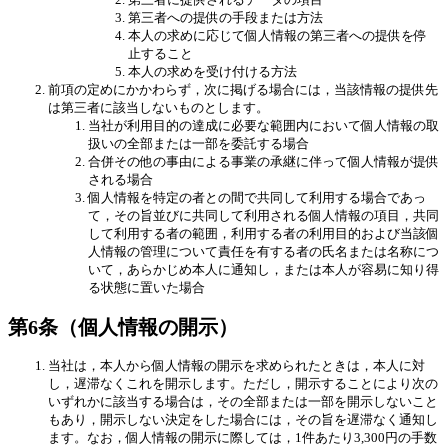
第三者への提供の手段または方法
本人の求めに応じて個人情報の第三者への提供を停
止すること
本人の求めを受け付ける方法
前項の定めにかかわらず，次に掲げる場合には，当該情報の提供先
は第三者に該当しないものとします。
当社が利用目的の達成に必要な範囲内において個人情報の取
扱いの全部または一部を委託する場合
合併その他の事由による事業の承継に伴って個人情報が提供
される場合
個人情報を特定の者との間で共同して利用する場合であっ
て，その旨並びに共同して利用される個人情報の項目，共同
して利用する者の範囲，利用する者の利用目的および当該個
人情報の管理について責任を有する者の氏名または名称につ
いて，あらかじめ本人に通知し，または本人が容易に知り得
る状態に置いた場合
第6条（個人情報の開示）
当社は，本人から個人情報の開示を求められたときは，本人に対
し，遅滞なくこれを開示します。ただし，開示することにより次の
いずれかに該当する場合は，その全部または一部を開示しないこと
もあり，開示しない決定をした場合には，その旨を遅滞なく通知し
ます。なお，個人情報の開示に際しては，1件あたり3,300円の手数