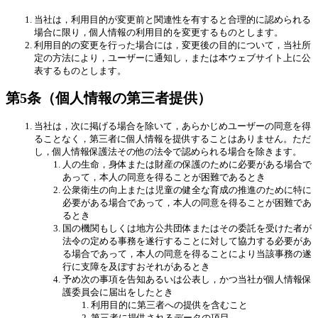
当社は，利用目的が変更前と関連性を有すると合理的に認められる
場合に限り，個人情報の利用目的を変更するものとします。
利用目的の変更を行った場合には，変更後の目的について，当社所
定の方法により，ユーザーに通知し，または本ウェブサイト上に公
表するものとします。
第5条（個人情報の第三者提供）
当社は，次に掲げる場合を除いて，あらかじめユーザーの同意を得
ることなく，第三者に個人情報を提供することはありません。ただ
し，個人情報保護法その他の法令で認められる場合を除きます。
人の生命，身体または財産の保護のために必要がある場合で
あって，本人の同意を得ることが困難であるとき
公衆衛生の向上または児童の健全な育成の推進のために特に
必要がある場合であって，本人の同意を得ることが困難であ
るとき
国の機関もしくは地方公共団体またはその委託を受けた者が
法令の定める事務を遂行することに対して協力する必要があ
る場合であって，本人の同意を得ることにより当該事務の遂
行に支障を及ぼすおそれがあるとき
予め次の事項を告知あるいは公表し，かつ当社が個人情報保
護委員会に届出をしたとき
利用目的に第三者への提供を含むこと
第三者に提供されるデータの項目