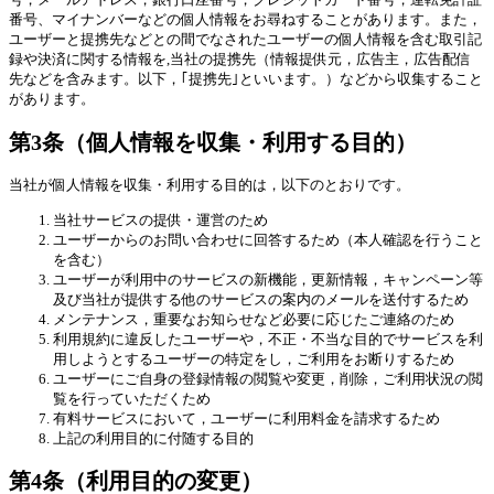
番号、マイナンバーなどの個人情報をお尋ねすることがあります。また，
ユーザーと提携先などとの間でなされたユーザーの個人情報を含む取引記
録や決済に関する情報を,当社の提携先（情報提供元，広告主，広告配信
先などを含みます。以下，｢提携先｣といいます。）などから収集すること
があります。
第3条（個人情報を収集・利用する目的）
当社が個人情報を収集・利用する目的は，以下のとおりです。
当社サービスの提供・運営のため
ユーザーからのお問い合わせに回答するため（本人確認を行うこと
を含む）
ユーザーが利用中のサービスの新機能，更新情報，キャンペーン等
及び当社が提供する他のサービスの案内のメールを送付するため
メンテナンス，重要なお知らせなど必要に応じたご連絡のため
利用規約に違反したユーザーや，不正・不当な目的でサービスを利
用しようとするユーザーの特定をし，ご利用をお断りするため
ユーザーにご自身の登録情報の閲覧や変更，削除，ご利用状況の閲
覧を行っていただくため
有料サービスにおいて，ユーザーに利用料金を請求するため
上記の利用目的に付随する目的
第4条（利用目的の変更）