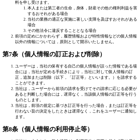
料を申し受けます。
本人または第三者の生命，身体，財産その他の権利利益を害
するおそれがある場合
当社の業務の適正な実施に著しい支障を及ぼすおそれがある
場合
その他法令に違反することとなる場合
前項の定めにかかわらず，履歴情報および特性情報などの個人情報
以外の情報については，原則として開示いたしません。
第7条（個人情報の訂正および削除）
ユーザーは，当社の保有する自己の個人情報が誤った情報である場
合には，当社が定める手続きにより，当社に対して個人情報の訂
正，追加または削除（以下，「訂正等」といいます。）を請求する
ことができます。
当社は，ユーザーから前項の請求を受けてその請求に応じる必要が
あると判断した場合には，遅滞なく，当該個人情報の訂正等を行う
ものとします。
当社は，前項の規定に基づき訂正等を行った場合，または訂正等を
行わない旨の決定をしたときは遅滞なく，これをユーザーに通知し
ます。
第8条（個人情報の利用停止等）