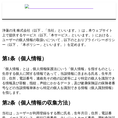
コ
ナ
ン
ビ
テ
ゲ
ン
ー
ツ
シ
浄蓮の滝 株式会社（以下，「当社」といいます。）は，本ウェブサイト
へ
ョ
上で提供するサービス（以下,「本サービス」といいます。）における，
ス
ン
ユーザーの個人情報の取扱いについて，以下のとおりプライバシーポリシ
キ
に
ー（以下，「本ポリシー」といいます。）を定めます。
ッ
移
プ
動
第1条（個人情報）
「個人情報」とは，個人情報保護法にいう「個人情報」を指すものとし，
生存する個人に関する情報であって，当該情報に含まれる氏名，生年月
日，住所，電話番号，連絡先その他の記述等により特定の個人を識別でき
る情報及び容貌，指紋，声紋にかかるデータ，及び健康保険証の保険者番
号などの当該情報単体から特定の個人を識別できる情報（個人識別情報）
を指します。
第2条（個人情報の収集方法）
当社は，ユーザーが利用登録をする際に氏名，生年月日，住所，電話番
号，メールアドレス，銀行口座番号，クレジットカード番号，運転免許証