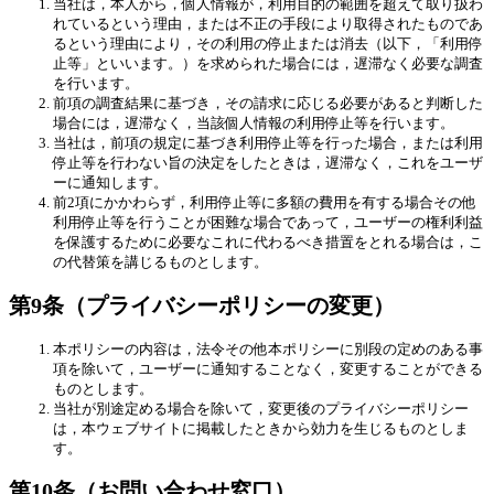
当社は，本人から，個人情報が，利用目的の範囲を超えて取り扱わ
れているという理由，または不正の手段により取得されたものであ
るという理由により，その利用の停止または消去（以下，「利用停
止等」といいます。）を求められた場合には，遅滞なく必要な調査
を行います。
前項の調査結果に基づき，その請求に応じる必要があると判断した
場合には，遅滞なく，当該個人情報の利用停止等を行います。
当社は，前項の規定に基づき利用停止等を行った場合，または利用
停止等を行わない旨の決定をしたときは，遅滞なく，これをユーザ
ーに通知します。
前2項にかかわらず，利用停止等に多額の費用を有する場合その他
利用停止等を行うことが困難な場合であって，ユーザーの権利利益
を保護するために必要なこれに代わるべき措置をとれる場合は，こ
の代替策を講じるものとします。
第9条（プライバシーポリシーの変更）
本ポリシーの内容は，法令その他本ポリシーに別段の定めのある事
項を除いて，ユーザーに通知することなく，変更することができる
ものとします。
当社が別途定める場合を除いて，変更後のプライバシーポリシー
は，本ウェブサイトに掲載したときから効力を生じるものとしま
す。
第10条（お問い合わせ窓口）